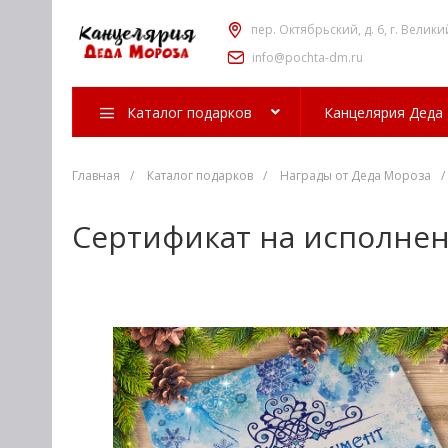
пер. Октябрьский, д. 6, г. Велики
info@pochta-dm.ru
Каталог подарков
Канцелярия Деда
Главная
/
Каталог подарков
/
Награды от Деда Мороза
/
Сертификат на исполнен