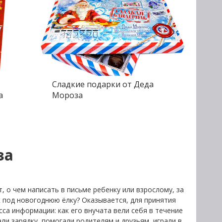
Сладкие подарки от Деда
а
Мороза
за
, о чем написать в письме ребенку или взрослому, за
к под новогоднюю ёлку? Оказывается, для принятия
са информации: как его внучата вели себя в течение
али зарядку, помогали родителям и друзьям, играли в