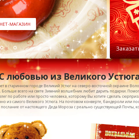
НЕТ-МАГАЗИН
Заказат
С любовью из Великого Устюг
ет в старинном городе Великий Устюг на северо-восточной окраине Волог
. Больше всего на свете Зимний волшебник любит дарить подарки. Помо
лег по работе или просто человека, которому Вы хотите сделать сюрприз
но из самого Великого Устюга. На почтовом конверте, бандероли или по
м послание от настоящего Деда Мороза с реально существующей Почты, ко