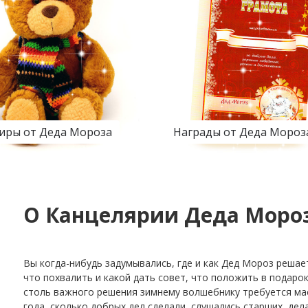
иры от Деда Мороза
Награды от Деда Мороз
О Канцелярии Деда Моро
Вы когда-нибудь задумывались, где и как Дед Мороз решает
что похвалить и какой дать совет, что положить в подаро
столь важного решения зимнему волшебнику требуется мас
года, сколько добрых дел сделали, слушались старших, дел