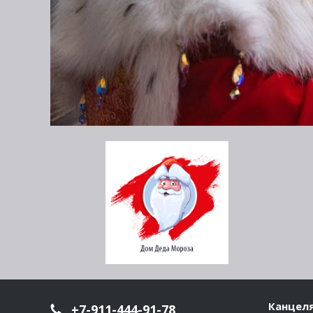
Канцел
+7-911-444-91-78