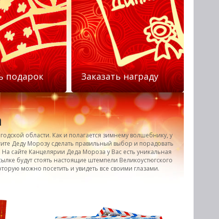
НАШ АДРЕС: ВЕЛИКИЙ УСТЮГ !
ь подарок
Заказать награду
а
одской области. Как и полагается зимнему волшебнику, у
гите Деду Морозу сделать правильный выбор и порадовать
. На сайте Канцелярии Деда Мороза у Вас есть уникальная
сылке будут стоять настоящие штемпели Великоустюгского
торую можно посетить и увидеть все своими глазами.