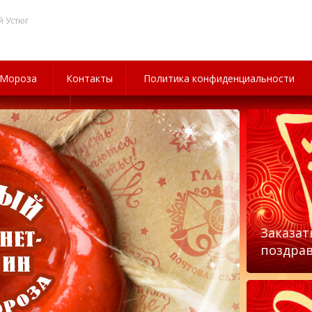
й Устюг
 Мороза
Контакты
Политика конфиденциальности
Заказат
поздра